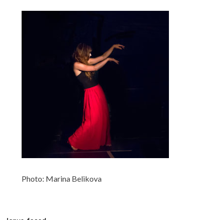
Photo: Marina Belikova
Beitragsnavigation
Janus-faced