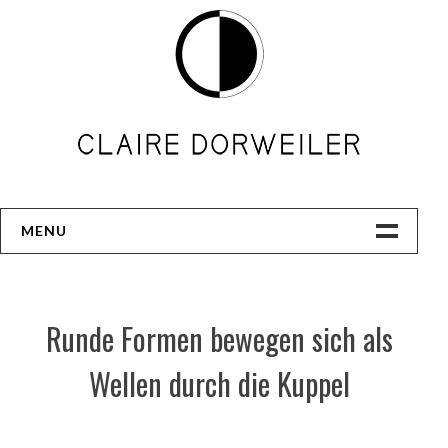
Skip
to
content
MENU
Live Immersion
Animation
Runde Formen bewegen sich als
Video
Wellen durch die Kuppel
Kurse
Über Mich